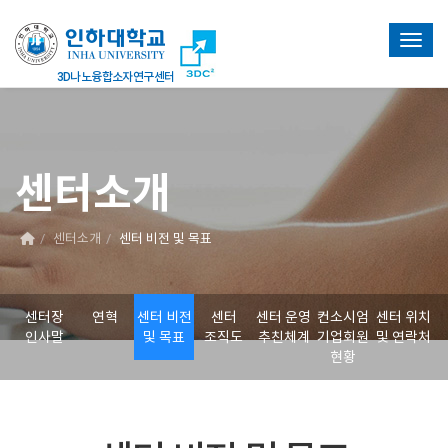
Toggl
센터소개
센터소개
센터 비전 및 목표
센터장
연혁
센터 비전
센터
센터 운영
컨소시엄
센터 위치
인사말
및 목표
조직도
추친체계
기업회원
및 연락처
현황